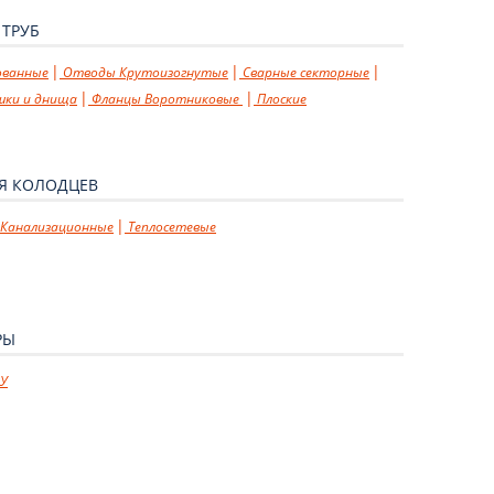
 ТРУБ
ованные
Отводы
Крутоизогнутые
Сварные секторные
шки и днища
Фланцы
Воротниковые
Плоские
Я КОЛОДЦЕВ
Канализационные
Теплосетевые
РЫ
У