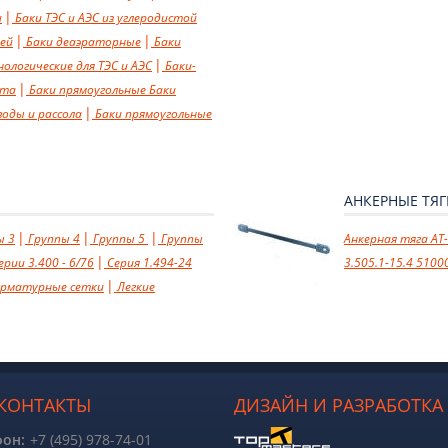
и
Баки ТЭС и АЭС из углеродистой
чей
Баки деаэраторные
Баки
логические для ТЭС и АЭС
Баки-
ута
Баки прямоугольные
Баки
воды и рассола
Баки прямоугольные
АНКЕРНЫЕ ТЯ
ы 3
Группы 4
Группы 5
Группы
Анкерная тяга AT-
рии 3.400 - 6/76
Cерия 1.494-24
3.505.1-15.4 5100
арматурные сетки
Легкие
КОНТАКТЫ
ДИЗАЙН И РАЗРАБОТКА 
фон:
+7 (495) 978-74-01