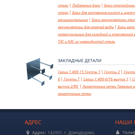
стали
Подземные баки
Баки-отстойник
стали
Баки для растворов кислот и щело
расширительные
Баки-аккумуляторы техно
аккумуляторы для горячей воды
Баки маз
прямоугольные для холодной и отеплённой 
ТЭС и АЭС из углеродистой стали
ЗАКЛАДНЫЕ ДЕТАЛИ
Cерии 1.400-15
Группы 1
Группы 2
Групп
6
Группы 7
Cерии 1.400-6/76 выпуск 1
Cе
выпуск 2/90
Арматурные сетки
Тяжелые 
арматурные сетки
АДРЕС
НАШИ 
Адрес:
142001, г. Домодедово,
Теле