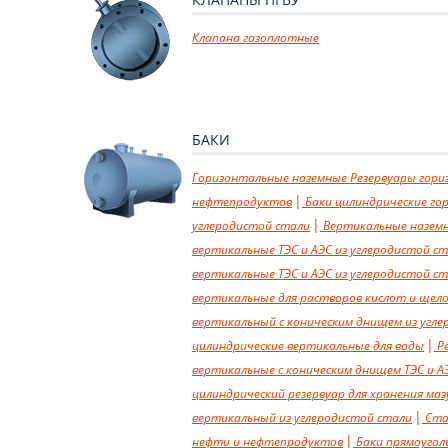
Клапана газоплотные
БАКИ
Горизонтальные наземные
Резервуары гори
нефтепродуктов
Баки цилиндрические гор
углеродистой стали
Вертикальные назем
вертикальные ТЭС и АЭС из углеродистой с
вертикальные ТЭС и АЭС из углеродистой с
вертикальные для растворов кислот и щел
вертикальный с коническим днищем из угл
цилиндрические вертикальные для воды
Ре
вертикальные с коническим днищем ТЭС и А
цилиндрический резервуар для хранения ма
вертикальный из углеродистой стали
Ста
нефти и нефтепродуктов
Баки прямоугол