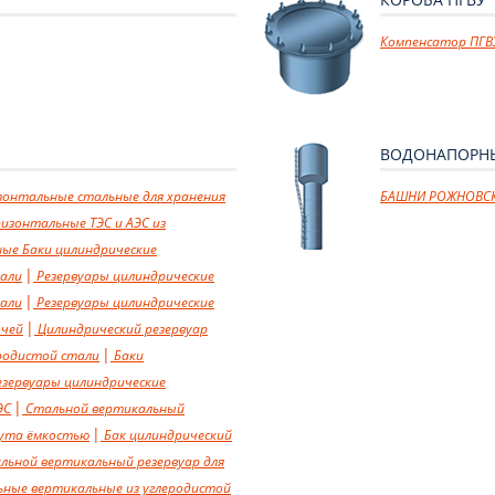
Компенсатор ПГВ
ВОДОНАПОРН
зонтальные стальные для хранения
БАШНИ РОЖНОВС
изонтальные ТЭС и АЭС из
ные
Баки цилиндрические
тали
Резервуары цилиндрические
тали
Резервуары цилиндрические
очей
Цилиндрический резервуар
еродистой стали
Баки
зервуары цилиндрические
ЭС
Стальной вертикальный
зута ёмкостью
Бак цилиндрический
льной вертикальный резервуар для
ьные вертикальные из углеродистой