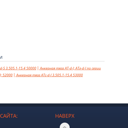
ГИ
d-S 3.505.1-15.4 50000
Анкерная тяга AT-d-l; ATл-d-l по серии
0; 52000
Анкерная тяга ATс-d-l 3.505.1-15.4 53000
САЙТА:
НАВЕРХ