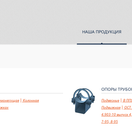
НАША ПРОДУКЦИЯ
ОПОРЫ ТРУБ
амонесущая
Колонная
Подвесные
В ППУ
яжках
Подвижная
ОСТ 
4.903-10 выпуск 4,
7-95, 8-95