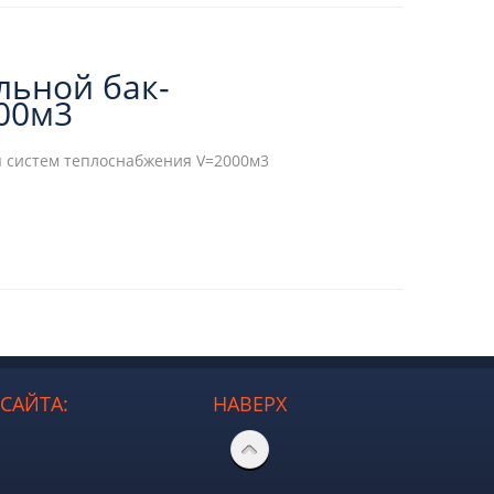
альной бак-
00м3
я систем теплоснабжения V=2000м3
САЙТА:
НАВЕРХ