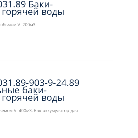
031.89 Баки-
 горячей воды
 обьмом V=200м3
031.89-903-9-24.89
ьные баки-
 горячей воды
ьёмом V=400м3, Бак-аккумулятор для