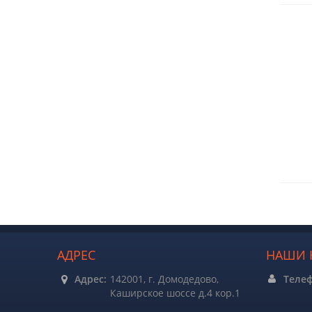
АДРЕС
НАШИ 
Адрес:
142001, г. Домодедово,
Теле
Каширское шоссе д.4 кор.1