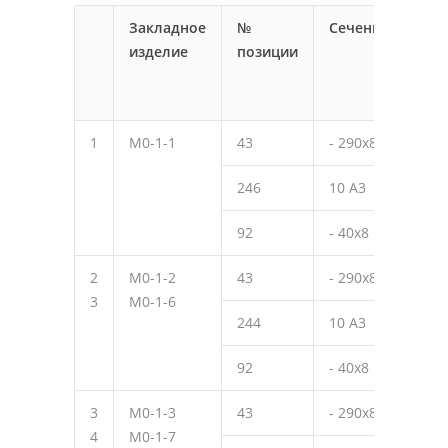
Закладное
№
Сечение
Дли
изделие
позиции
мм
1
М0-1-1
43
- 290х8
300
246
10 А3
320
92
- 40х8
40
2
М0-1-2
43
- 290х8
300
3
М0-1-6
244
10 А3
270
92
- 40х8
40
3
М0-1-3
43
- 290х8
300
4
М0-1-7