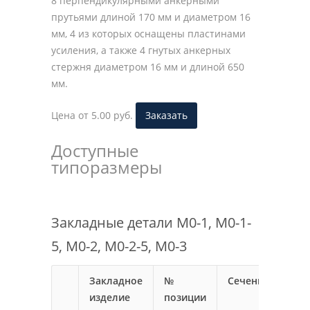
8 перпендикулярными анкерными
прутьями длиной 170 мм и диаметром 16
мм, 4 из которых оснащены пластинами
усиления, а также 4 гнутых анкерных
стержня диаметром 16 мм и длиной 650
мм.
Цена от 5.00 руб.
Заказать
Доступные
типоразмеры
Закладные детали М0-1, М0-1-
5, М0-2, М0-2-5, М0-3
Закладное
№
Сечение
Дли
изделие
позиции
мм