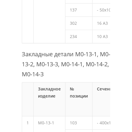
137
- 50х10
50
302
16 А3
270
234
10 А3
150
Закладные детали М0-13-1, М0-
13-2, М0-13-3, М0-14-1, М0-14-2,
М0-14-3
Закладное
№
Сечение
Дли
изделие
позиции
мм
1
М0-13-1
103
- 400х10
490