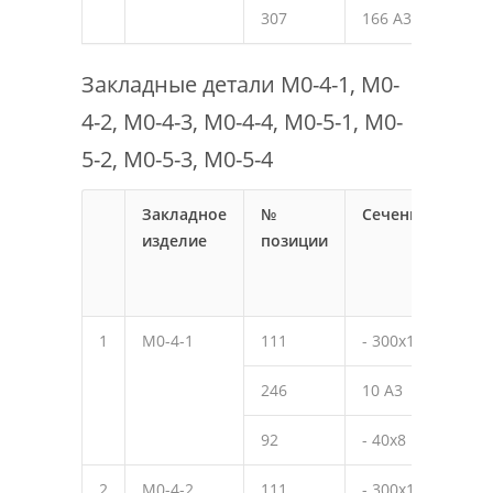
307
166 А3
560
Закладные детали М0-4-1, М0-
4-2, М0-4-3, М0-4-4, М0-5-1, М0-
5-2, М0-5-3, М0-5-4
Закладное
№
Сечение
Дли
изделие
позиции
мм
1
М0-4-1
111
- 300х10
390
246
10 А3
320
92
- 40х8
40
2
М0-4-2
111
- 300х10
390