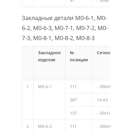
91
- 50х8
50
Закладные детали М0-6-1, М0-
6-2, М0-6-3, М0-7-1, М0-7-2, М0-
7-3, М0-8-1, М0-8-2, М0-8-3
Закладное
№
Сечение
Дли
изделие
позиции
мм
1
М0-6-1
111
- 300х10
390
287
14 А3
320
137
- 50х10
50
2
М0-6-2
111
- 300х10
390