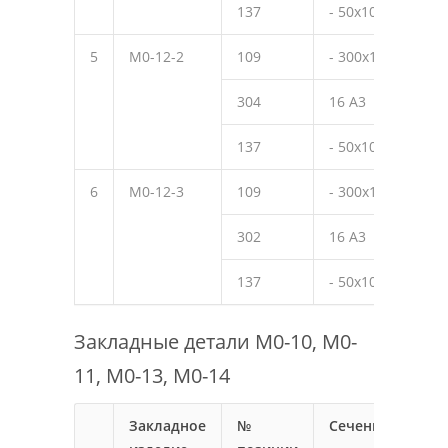
137
- 50х10
50
5
М0-12-2
109
- 300х10
490
304
16 А3
320
137
- 50х10
50
6
М0-12-3
109
- 300х10
490
302
16 А3
270
137
- 50х10
50
Закладные детали М0-10, М0-
11, М0-13, М0-14
Закладное
№
Сечение
Дли