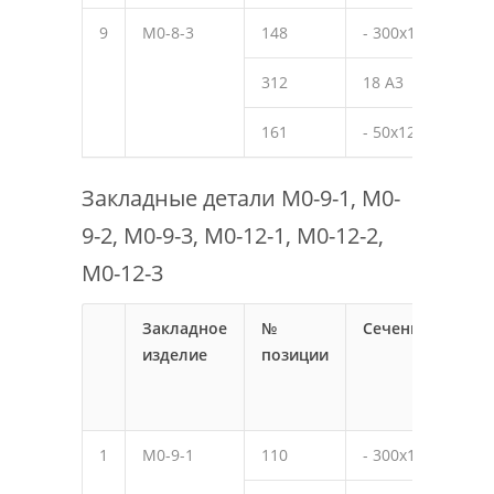
9
М0-8-3
148
- 300х12
390
312
18 А3
270
161
- 50х12
70
Закладные детали М0-9-1, М0-
9-2, М0-9-3, М0-12-1, М0-12-2,
М0-12-3
Закладное
№
Сечение
Дли
изделие
позиции
мм
1
М0-9-1
110
- 300х10
450