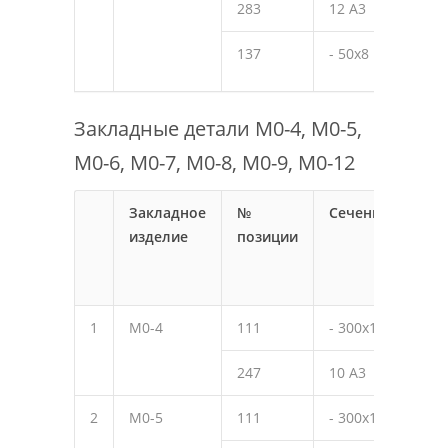
283
12 А3
220
137
- 50х8
50
Закладные детали М0-4, М0-5,
М0-6, М0-7, М0-8, М0-9, М0-12
Закладное
№
Сечение
Дли
изделие
позиции
мм
1
М0-4
111
- 300х10
390
247
10 А3
350
2
М0-5
111
- 300х10
390