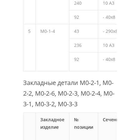
240
10 А3
220
92
- 40х8
40
5
М0-1-4
43
- 290х8
300
236
10 А3
170
92
- 40х8
40
Закладные детали М0-2-1, М0-
2-2, М0-2-6, М0-2-3, М0-2-4, М0-
3-1, М0-3-2, М0-3-3
Закладное
№
Сечение
Дли
изделие
позиции
мм