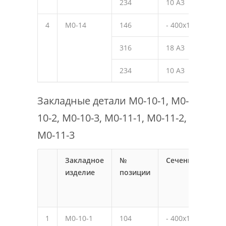
234
10 А3
150
4
М0-14
146
- 400х10
490
316
18 А3
580
234
10 А3
150
Закладные детали М0-10-1, М0-
10-2, М0-10-3, М0-11-1, М0-11-2,
М0-11-3
Закладное
№
Сечение
Дли
изделие
позиции
мм
1
М0-10-1
104
- 400х10
450