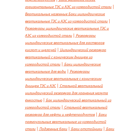
горизонтальные ТЭС и АЭС из углеродистой стали
Вертикальные наземные
Баки цилиндрические
вертикальные ТЭС и АЭС из углеродистой стали
Резервуары цилиндрические вертикальные ТЭС и
АЭС из углеродистой стали
Резервуары
цилиндрические вертикальные для растворов
кислот и щелочей
Цилиндрический резервуар
вертикальный с коническим днищем из
углеродистой стали
Баки цилиндрические
вертикальные для воды
Резервуары
цилиндрические вертикальные с коническим
днищем ТЭС и АЭС
Стальной вертикальный
цилиндрический резервуар для хранения мазута
ёмкостью
Бак цилиндрический вертикальный из
углеродистой стали
Стальной вертикальный
резервуар для нефти и нефтепродуктов
Баки
прямоугольные вертикальные из углеродистой
стали
Подземные баки
Баки-отстойники
Баки