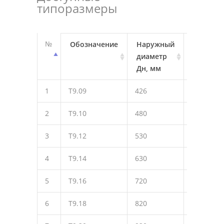
типоразмеры
№
Обозначение
Наружный
Д,
диаметр
мм
Дн, мм
1
Т9.09
426
610
2
Т9.10
480
670
3
Т9.12
530
740
4
Т9.14
630
870
5
Т9.16
720
975
6
Т9.18
820
1110