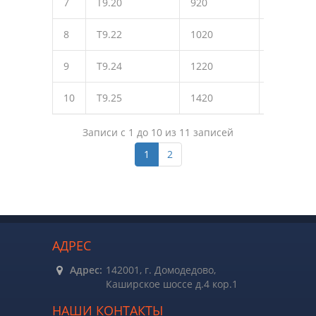
7
Т9.20
920
1220
8
Т9.22
1020
1330
9
Т9.24
1220
1570
10
Т9.25
1420
1640
Записи с 1 до 10 из 11 записей
1
2
АДРЕС
Адрес:
142001, г. Домодедово,
Каширское шоссе д.4 кор.1
НАШИ КОНТАКТЫ